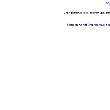
Wy
UP.programosy.pl - niemoderowany upload fot
Polecamy wortal
Programosy.pl
z p